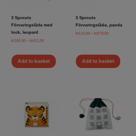
3 Sprouts
3 Sprouts
Förvaringslåda med
Förvaringslåda, panda
lock, leopard
kr
123,00
–
kr
279,00
kr
180,00
–
kr
411,00
Add to basket
Add to basket