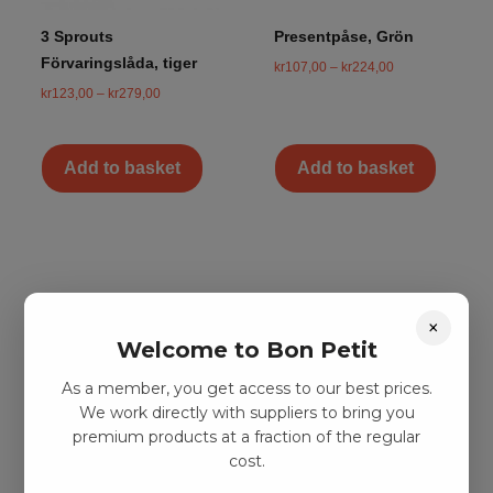
3 Sprouts
Presentpåse, Grön
Förvaringslåda, tiger
kr
107,00
–
kr
224,00
kr
123,00
–
kr
279,00
Add to basket
Add to basket
×
Welcome to Bon Petit
As a member, you get access to our best prices.
We work directly with suppliers to bring you
premium products at a fraction of the regular
cost.
Presentpåse, Röd
Pusselväska, mjukt