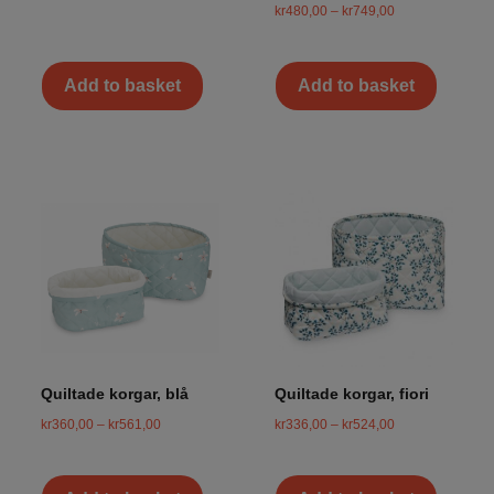
kr
480,00
–
kr
749,00
Add to basket
Add to basket
Quiltade korgar, blå
Quiltade korgar, fiori
kr
360,00
–
kr
561,00
kr
336,00
–
kr
524,00