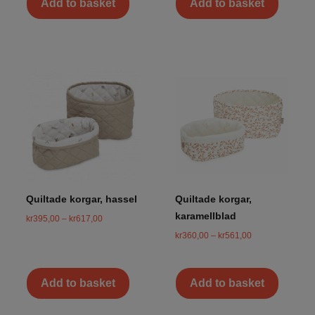
Add to basket
Add to basket
Quiltade korgar, hassel
Quiltade korgar,
karamellblad
kr
395,00
–
kr
617,00
kr
360,00
–
kr
561,00
Add to basket
Add to basket