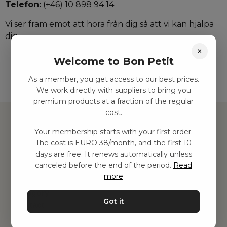
Telefon:
(+46) 10 898 94 14
Vi ser fram emot att höra från dig så att vi kan hjälpa
dig.
×
Welcome to Bon Petit
As a member, you get access to our best prices.
We work directly with suppliers to bring you
premium products at a fraction of the regular
cost.
Your membership starts with your first order.
The cost is EURO 38/month, and the first 10
Hitta inspiration
days are free. It renews automatically unless
Leksaker
canceled before the end of the period.
Read
Barnrummet
more
Utrustning
Category
Got it
Contact
Genvägar
Om oss