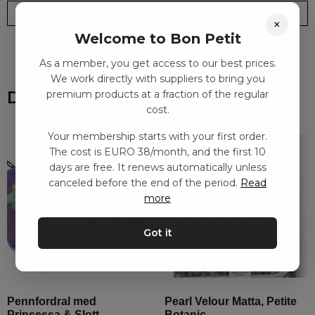
Leveranstid: 2-10 dagar
Frakt EURO 4
×
Welcome to Bon Petit
As a member, you get access to our best prices.
We work directly with suppliers to bring you
Du kanske också gillar
premium products at a fraction of the regular
cost.
Your membership starts with your first order.
The cost is EURO 38/month, and the first 10
days are free. It renews automatically unless
canceled before the end of the period.
Read
more
Got it
Pennfordral med
Pearl Velour Matta, Petite
Prinsessa & Slott
Botanic