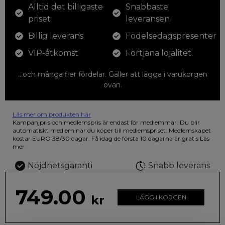
Alltid det billigaste
Snabbaste
priset
leveransen
Billig leverans
Födelsedagspresenter
VIP-åtkomst
Förtjäna lojalitet
...och många fler fördelar. Gäller att lägga i varukorgen
ovan.
Läs mer om produkten här
12 färgpennor som du kan färglägga dina teckningar med. På
Kampanjpris och medlemspris är endast för medlemmar. Du blir
illustrationen på den vackra askan finns fjärilar i vilda fluorescerande
automatiskt medlem när du köper till medlemspriset. Medlemskapet
färger.
kostar EURO 38/30 dagar. Få idag de första 10 dagarna är gratis
Läs
mer
Nöjdhetsgaranti
Snabb leverans
749.00
kr
LÄGG I KORGEN