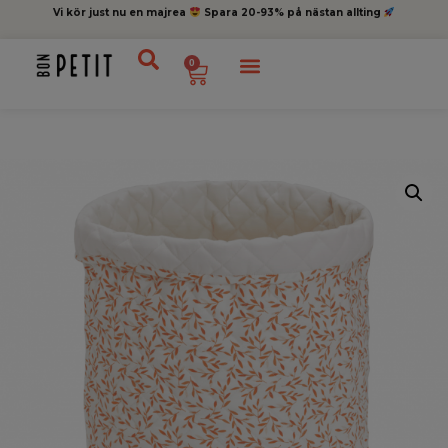
Vi kör just nu en majrea
Spara 20-93% på nästan allting
0