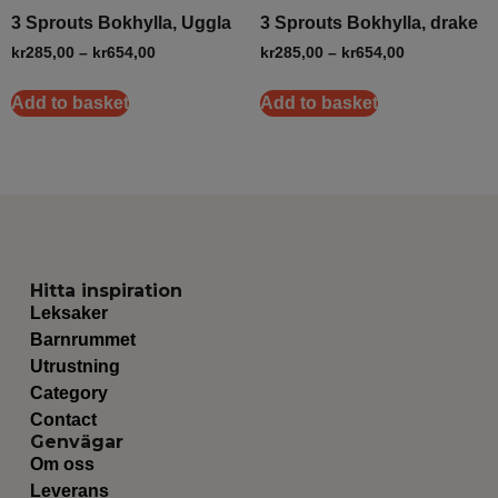
3 Sprouts Bokhylla, Uggla
3 Sprouts Bokhylla, drake
kr
285,00
–
kr
654,00
kr
285,00
–
kr
654,00
Add to basket
Add to basket
Hitta inspiration
Leksaker
Barnrummet
Utrustning
Category
Contact
Genvägar
Om oss
Leverans