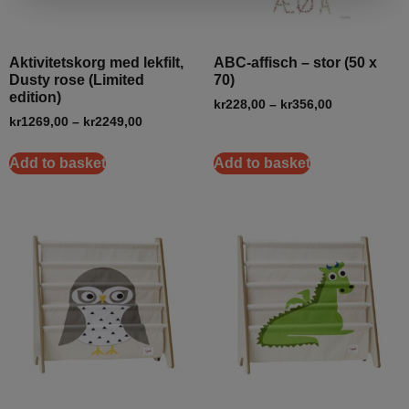
Aktivitetskorg med lekfilt,
ABC-affisch – stor (50 x
Dusty rose (Limited
70)
edition)
kr
228,00
–
kr
356,00
kr
1269,00
–
kr
2249,00
Add to basket
Add to basket