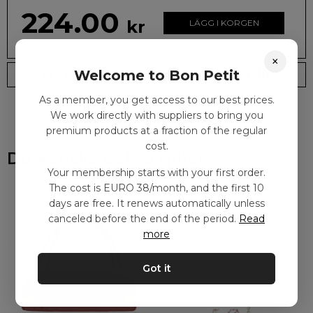
224.00
kr
LÄGG I KORGEN
×
Welcome to Bon Petit
Leveranstid: 2-10 dagar
Frakt EURO 4
As a member, you get access to our best prices.
We work directly with suppliers to bring you
premium products at a fraction of the regular
cost.
Du kanske också gillar
Your membership starts with your first order.
The cost is EURO 38/month, and the first 10
days are free. It renews automatically unless
canceled before the end of the period.
Read
more
Got it