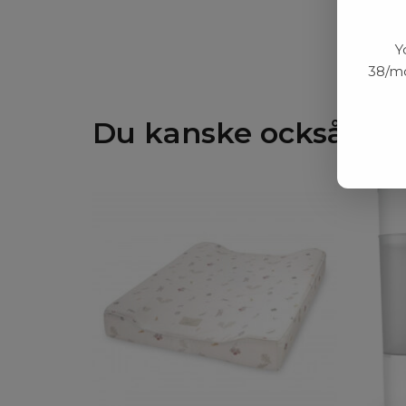
Y
38/mo
Du kanske också gill