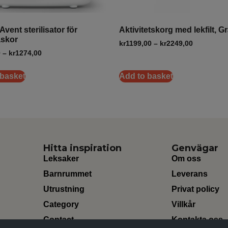
Avent sterilisator för
Aktivitetskorg med lekfilt, G
askor
kr
1199,00
–
kr
2249,00
0
–
kr
1274,00
 basket
Add to basket
Hitta inspiration
Genvägar
Leksaker
Om oss
Barnrummet
Leverans
Utrustning
Privat policy
Category
Villkår
Contact
Kontakta oss