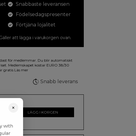
set
Snabbaste leveransen
Födelsedagspresenter
Förtjäna lojalitet
 Gäller att lägga i varukorgen ovan.
dina teckningar med. På illustrationen på
dast för medlemmar. Du blir automatiskt
a fluorescerande färger.
riset. Medlemskapet kostar EURO 38/30
är gratis
Läs mer
Snabb leverans
×
LÄGG I KORGEN
y with
gular