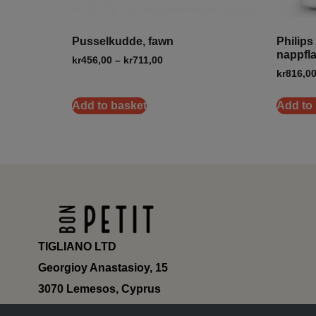
Pusselkudde, fawn
Philips 
nappfl
kr
456,00
–
kr
711,00
kr
816,0
Add to basket
Add to
TIGLIANO LTD
Georgioy Anastasioy, 15
3070 Lemesos, Cyprus
ΗΕ 430179