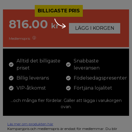
BILLIGASTE PRIS
816.00
kr
LÄGG I KORGEN
Medlemspris
Alltid det billigaste
Snabbaste
priset
leveransen
Billig leverans
Födelsedagspresenter
VIP-åtkomst
Förtjäna lojalitet
...och många fler fördelar. Gäller att lägga i varukorgen
ovan.
Läs mer om produkten här
12 färgpennor som du kan färglägga dina teckningar med. På
Kampanjpris och medlemspris är endast för medlemmar. Du blir