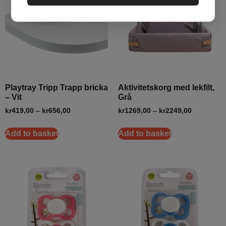
Playtray Tripp Trapp bricka
Aktivitetskorg med lekfilt,
– Vit
Grå
kr
419,00
–
kr
656,00
kr
1269,00
–
kr
2249,00
Add to basket
Add to basket