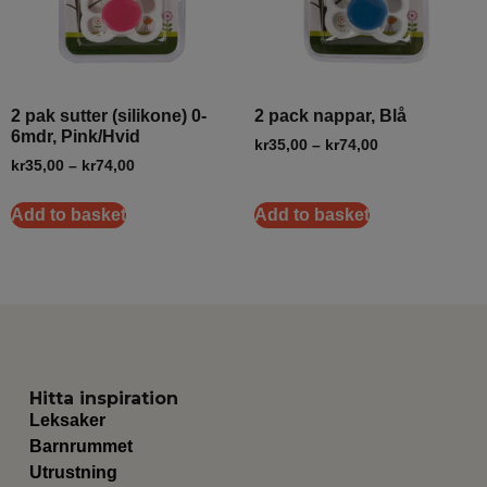
2 pak sutter (silikone) 0-
2 pack nappar, Blå
6mdr, Pink/Hvid
kr
35,00
–
kr
74,00
kr
35,00
–
kr
74,00
Add to basket
Add to basket
Hitta inspiration
Leksaker
Barnrummet
Utrustning