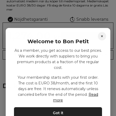
illustrationen på den vackra askan finns fjärilar i vilda fluorescerande
automatiskt medlem när du köper till medlemspriset. Medlemskapet
färger.
kostar EURO 38/30 dagar. Få idag de första 10 dagarna är gratis
Läs
mer
Nöjdhetsgaranti
Snabb leverans
1,274.00
×
kr
LÄGG I KORGEN
Welcome to Bon Petit
As a member, you get access to our best prices.
Leveranstid: 2-10 dagar
Frakt EURO 4
We work directly with suppliers to bring you
premium products at a fraction of the regular
cost.
Your membership starts with your first order.
The cost is EURO 38/month, and the first 10
Du kanske också gillar
days are free. It renews automatically unless
canceled before the end of the period.
Read
more
Got it