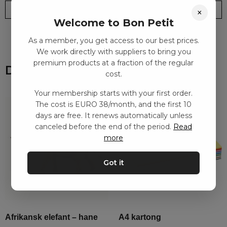
Leveranstid: 2-10 dagar
Frakt EURO 4
×
Welcome to Bon Petit
As a member, you get access to our best prices.
We work directly with suppliers to bring you
premium products at a fraction of the regular
Du kanske också gillar
cost.
Your membership starts with your first order.
The cost is EURO 38/month, and the first 10
days are free. It renews automatically unless
canceled before the end of the period.
Read
more
Got it
Afrikansk elefant – hane
A4 kartong