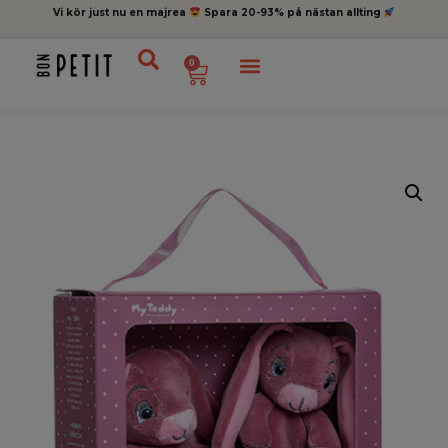
Vi kör just nu en majrea
Spara 20-93% på nästan allting
0