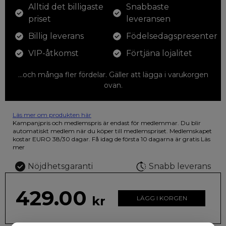
Alltid det billigaste
Snabbaste
priset
leveransen
Billig leverans
Födelsedagspresenter
VIP-åtkomst
Förtjäna lojalitet
...och många fler fördelar. Gäller att lägga i varukorgen
ovan.
Läs mer om produkten här
12 färgpennor som du kan färglägga dina teckningar med. På
Kampanjpris och medlemspris är endast för medlemmar. Du blir
illustrationen på den vackra askan finns fjärilar i vilda fluorescerande
automatiskt medlem när du köper till medlemspriset. Medlemskapet
färger.
kostar EURO 38/30 dagar. Få idag de första 10 dagarna är gratis
Läs
mer
Nöjdhetsgaranti
Snabb leverans
429.00
kr
LÄGG I KORGEN