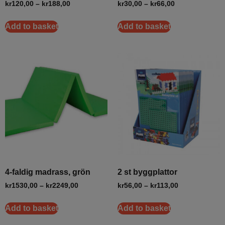
kr
120,00
–
kr
188,00
kr
30,00
–
kr
66,00
Add to basket
Add to basket
4-faldig madrass, grön
2 st byggplattor
kr
1530,00
–
kr
2249,00
kr
56,00
–
kr
113,00
Add to basket
Add to basket