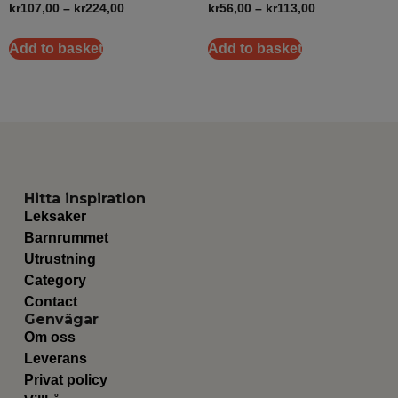
kr
107,00
–
kr
224,00
kr
56,00
–
kr
113,00
Add to basket
Add to basket
Hitta inspiration
Leksaker
Barnrummet
Utrustning
Category
Contact
Genvägar
Om oss
Leverans
Privat policy