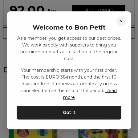
92.00
kr
LÄGG I KORGEN
×
Welcome to Bon Petit
Leveranstid: 2-10 dagar
Frakt EURO 4
As a member, you get access to our best prices.
We work directly with suppliers to bring you
premium products at a fraction of the regular
cost.
Du kanske också gillar
Your membership starts with your first order.
The cost is EURO 38/month, and the first 10
days are free. It renews automatically unless
canceled before the end of the period.
Read
more
Got it