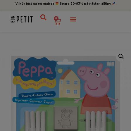
Vi kör just nu en majrea
Spara 20-93% på nästan allting
0