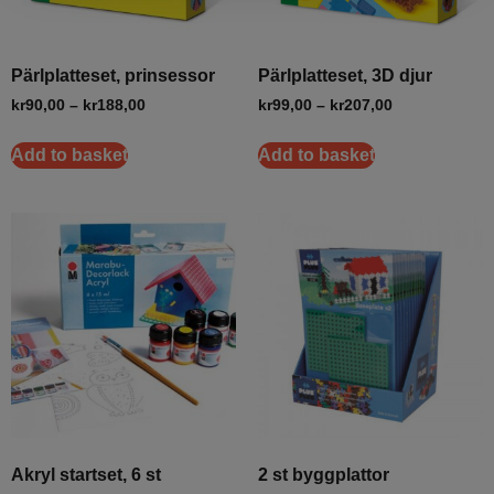
Pärlplatteset, prinsessor
Pärlplatteset, 3D djur
kr
90,00
–
kr
188,00
kr
99,00
–
kr
207,00
Add to basket
Add to basket
Akryl startset, 6 st
2 st byggplattor