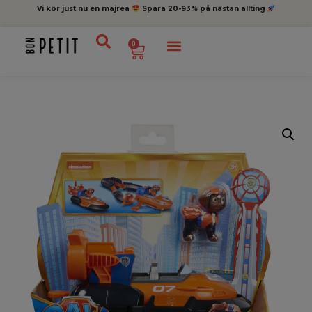
Vi kör just nu en majrea
Spara 20-93% på nästan allting
0