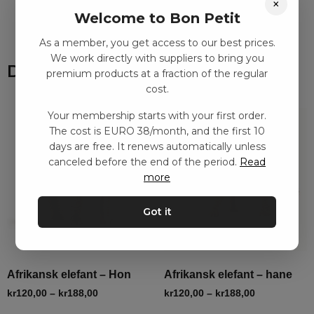
×
Welcome to Bon Petit
As a member, you get access to our best prices.
We work directly with suppliers to bring you
Du kanske också gillar
premium products at a fraction of the regular
cost.
Your membership starts with your first order.
The cost is EURO 38/month, and the first 10
days are free. It renews automatically unless
canceled before the end of the period.
Read
more
Got it
Afrikansk elefant – Hon
Afrikansk elefant – hane
kr
120,00
–
kr
188,00
kr
120,00
–
kr
188,00