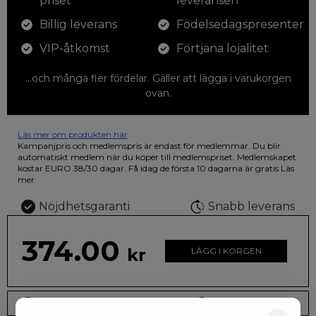
priset
leveransen
Billig leverans
Födelsedagspresenter
VIP-åtkomst
Förtjäna lojalitet
...och många fler fördelar. Gäller att lägga i varukorgen
ovan.
Läs mer om produkten här
12 färgpennor som du kan färglägga dina teckningar med. På
Kampanjpris och medlemspris är endast för medlemmar. Du blir
illustrationen på den vackra askan finns fjärilar i vilda fluorescerande
automatiskt medlem när du köper till medlemspriset. Medlemskapet
färger.
kostar EURO 38/30 dagar. Få idag de första 10 dagarna är gratis
Läs
mer
Nöjdhetsgaranti
Snabb leverans
374.00
kr
LÄGG I KORGEN
Leveranstid: 2-10 dagar
Frakt EURO 4