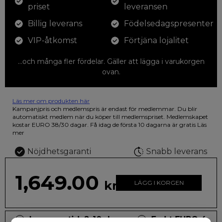
priset
leveransen
Billig leverans
Födelsedagspresenter
VIP-åtkomst
Förtjäna lojalitet
...och många fler fördelar. Gäller att lägga i varukorgen
ovan.
Läs mer om produkten här
12 färgpennor som du kan färglägga dina teckningar med. På
Kampanjpris och medlemspris är endast för medlemmar. Du blir
illustrationen på den vackra askan finns fjärilar i vilda fluorescerande
automatiskt medlem när du köper till medlemspriset. Medlemskapet
färger.
kostar EURO 38/30 dagar. Få idag de första 10 dagarna är gratis
Läs
mer
Nöjdhetsgaranti
Snabb leverans
1,649.00
kr
LÄGG I KORGEN
Leveranstid: 2-10 dagar
Frakt EURO 4