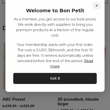
×
Welcome to Bon Petit
As a member, you get access to our best prices.
We work directly with suppliers to bring you
Du kanske också gillar
premium products at a fraction of the regular
cost.
Your membership starts with your first order.
The cost is EURO 38/month, and the first 10
days are free. It renews automatically unless
canceled before the end of the period.
Read
more
Got it
ABC Pussel
3D pusselkub, mixade
färger
kr
246,00
–
kr
524,00