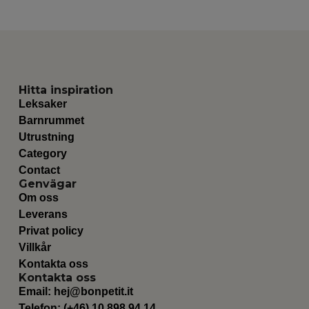
Hitta inspiration
Leksaker
Barnrummet
Utrustning
Category
Contact
Genvägar
Om oss
Leverans
Privat policy
Villkår
Kontakta oss
Kontakta oss
Email:
hej@bonpetit.it
Telefon: (+46) 10 898 94 14