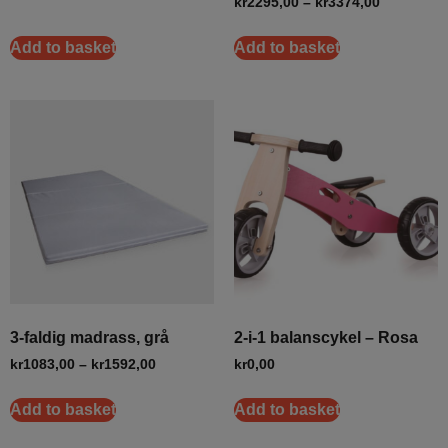
kr
2295,00
–
kr
3374,00
Add to basket
Add to basket
3-faldig madrass, grå
2-i-1 balanscykel – Rosa
kr
1083,00
–
kr
1592,00
kr
0,00
Add to basket
Add to basket