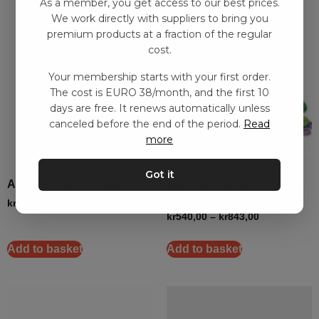
As a member, you get access to our best prices.
We work directly with suppliers to bring you
premium products at a fraction of the regular
cost.
Your membership starts with your first order.
The cost is EURO 38/month, and the first 10
days are free. It renews automatically unless
canceled before the end of the period.
Read
more
Got it
Aktivitetsdjur – Tukan
Aktivitetscenter –
Eldflugan Freddie
kr
677,00
–
kr
1500,00
kr
540,00
–
kr
843,00
Add to basket
Add to basket