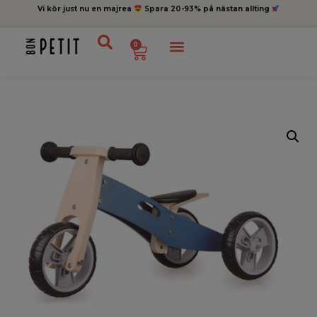
Vi kör just nu en majrea
Spara 20-93% på nästan allting
0