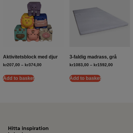
Aktivitetsblock med djur
3-faldig madrass, grå
kr
207,00
–
kr
374,00
kr
1083,00
–
kr
1592,00
Add to basket
Add to basket
Hitta inspiration