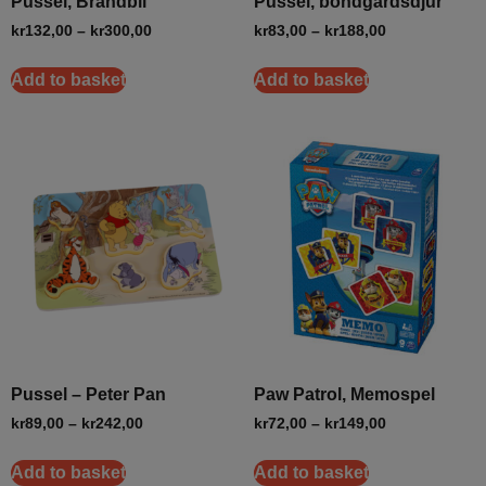
Pussel, Brandbil
Pussel, bondgårdsdjur
kr
132,00
–
kr
300,00
kr
83,00
–
kr
188,00
Add to basket
Add to basket
Pussel – Peter Pan
Paw Patrol, Memospel
kr
89,00
–
kr
242,00
kr
72,00
–
kr
149,00
Add to basket
Add to basket