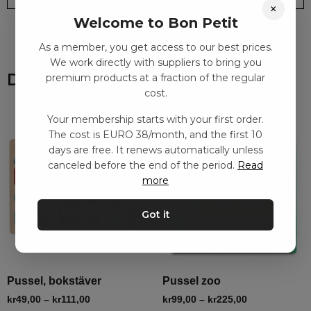
×
Welcome to Bon Petit
As a member, you get access to our best prices.
We work directly with suppliers to bring you
Du kanske också gillar
premium products at a fraction of the regular
cost.
Your membership starts with your first order.
The cost is EURO 38/month, and the first 10
days are free. It renews automatically unless
canceled before the end of the period.
Read
more
Got it
Pussel, bokstäver
Pussel zoo
kr
49,00
–
kr
111,00
kr
99,00
–
kr
225,00