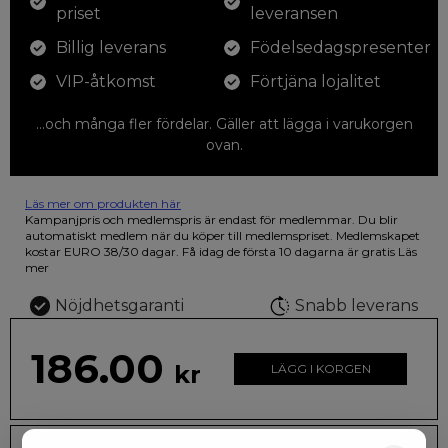
priset
leveransen
Billig leverans
Födelsedagspresenter
VIP-åtkomst
Förtjäna lojalitet
...och många fler fördelar. Gäller att lägga i varukorgen
ovan.
Läs mer om produkten här
12 färgpennor som du kan färglägga dina teckningar med. På
Kampanjpris och medlemspris är endast för medlemmar. Du blir
illustrationen på den vackra askan finns fjärilar i vilda fluorescerande
automatiskt medlem när du köper till medlemspriset. Medlemskapet
färger.
kostar EURO 38/30 dagar. Få idag de första 10 dagarna är gratis
Läs
mer
Nöjdhetsgaranti
Snabb leverans
186.00
kr
LÄGG I KORGEN
Leveranstid: 2-10 dagar
Frakt EURO 4