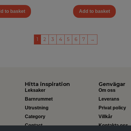
d to basket
Add to basket
1
2
3
4
5
6
7
→
Hitta inspiration
Genvägar
Leksaker
Om oss
Barnrummet
Leverans
Utrustning
Privat policy
Category
Villkår
Contact
Kontakta oss