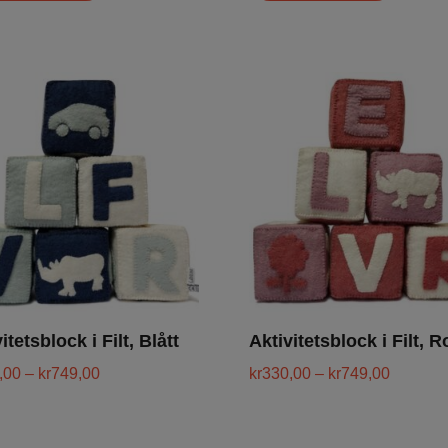
itetsblock i Filt, Blått
Aktivitetsblock i Filt, 
,00
–
kr
749,00
kr
330,00
–
kr
749,00