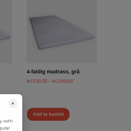
4-faldig madrass, grå
kr
1530,00
–
kr
2249,00
×
Add to basket
y with
gular