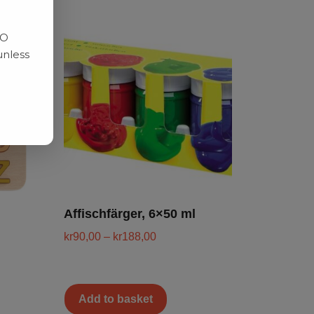
RO
unless
Affischfärger, 6×50 ml
kr
90,00
–
kr
188,00
Add to basket