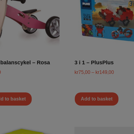
1 balanscykel – Rosa
3 i 1 – PlusPlus
0
kr
75,00
–
kr
149,00
d to basket
Add to basket