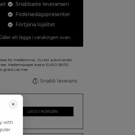
set
Snabbaste leveransen
Födelsedagspresenter
Förtjäna lojalitet
 Gäller att lägga i varukorgen ovan.
dina teckningar med. På illustrationen på
dast för medlemmar. Du blir automatiskt
a fluorescerande färger.
riset. Medlemskapet kostar EURO 38/30
är gratis
Läs mer
Snabb leverans
×
r
LÄGG I KORGEN
y with
gular