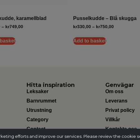
kudde, karamellblad
Pusselkudde – Blå skugga
0
–
kr
749,00
kr
330,00
–
kr
750,00
 basket
Add to basket
Hitta inspiration
Genvägar
Leksaker
Om oss
Barnrummet
Leverans
Utrustning
Privat policy
Category
Villkår
Contact
Kontakta oss
ting efforts and improve our services. Please review the cookie s