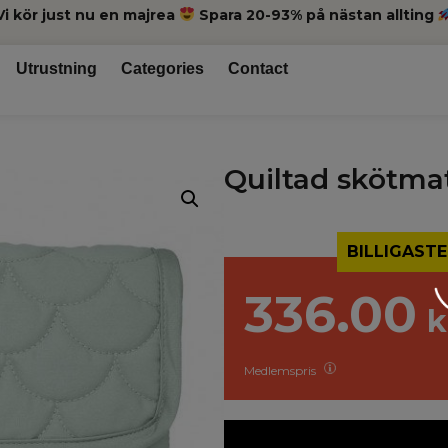
Vi kör just nu en majrea
Spara 20-93% på nästan allting
Utrustning
Categories
Contact
Quiltad skötma
BILLIGASTE
336.00
k
Medlemspris