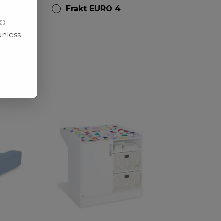
dagar
Frakt EURO 4
RO
unless