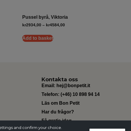
Pussel byrå, Viktoria
kr
2934,00
–
kr
4584,00
Add to basket
Kontakta oss
Email:
hej@bonpetit.it
Telefon: (+46) 10 898 94 14
Läs om Bon Petit
Har du frågor?
Få gratis idag
ettings and confirm your choice.
Change Currency