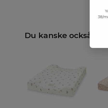
Y
38/mo
Du kanske också gill