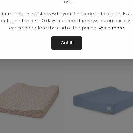
cost.
Leveranstid: 2-10 
our membership starts with your first order. The cost is EU
nth, and the first 10 days are free. It renews automatically 
canceled before the end of the period.
Read more
ar
Got it