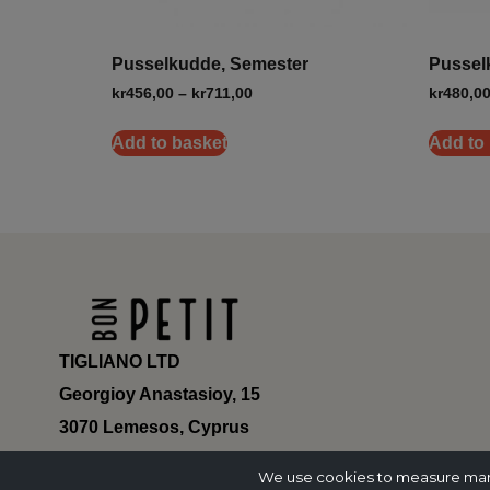
Pusselkudde, Semester
Pussel
kr
456,00
–
kr
711,00
kr
480,0
Add to basket
Add to
TIGLIANO LTD
Georgioy Anastasioy, 15
3070 Lemesos, Cyprus
ΗΕ 430179
We use cookies to measure marke