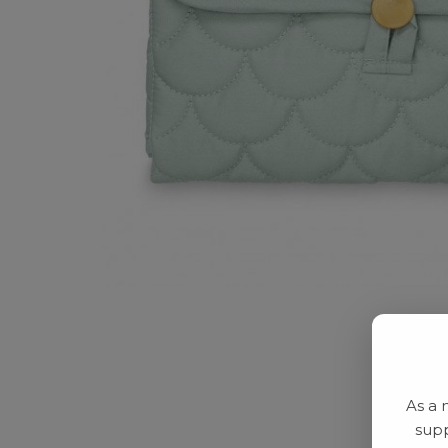
As a 
supp