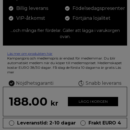
Billig leverans
Födelsedagspresenter
VIP-åtkomst
Förtjäna lojalitet
...och många fler fördelar. Gäller att lägga i varukorgen
ovan.
Läs mer om produkten här
12 färgpennor som du kan färglägga dina teckningar med. På
Kampanjpris och medlemspris är endast för medlemmar. Du blir
illustrationen på den vackra askan finns fjärilar i vilda fluorescerande
automatiskt medlem när du köper till medlemspriset. Medlemskapet
färger.
kostar EURO 38/30 dagar. Få idag de första 10 dagarna är gratis
Läs
mer
Nöjdhetsgaranti
Snabb leverans
188.00
kr
LÄGG I KORGEN
Leveranstid: 2-10 dagar
Frakt EURO 4