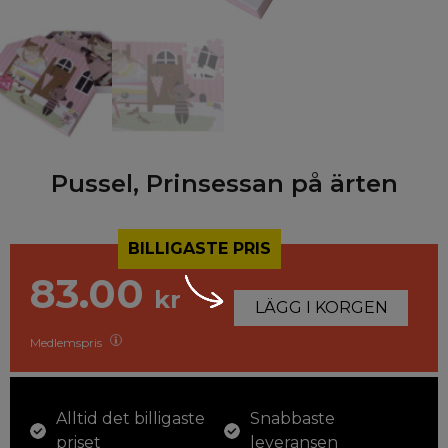
Pussel, Prinsessan på ärten
BILLIGASTE PRIS
83.00
kr
LÄGG I KORGEN
Medlemspris
Alltid det billigaste
Snabbaste
priset
leveransen