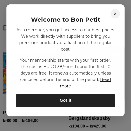
×
Welcome to Bon Petit
Du kanske också gillar
As a member, you get access to our best prices.
We work directly with suppliers to bring you
premium products at a fraction of the regular
cost.
Your membership starts with your first order.
The cost is EURO 38/month, and the first 10
days are free. It renews automatically unless
canceled before the end of the period.
Read
more
Got it
Pussel – Ramasjang
Pussel –
Bergslandskapsby
kr
80,00
–
kr
186,00
kr
194,00
–
kr
429,00