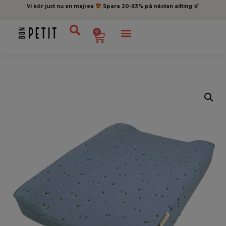
Vi kör just nu en majrea
Spara 20-93% på nästan allting
0