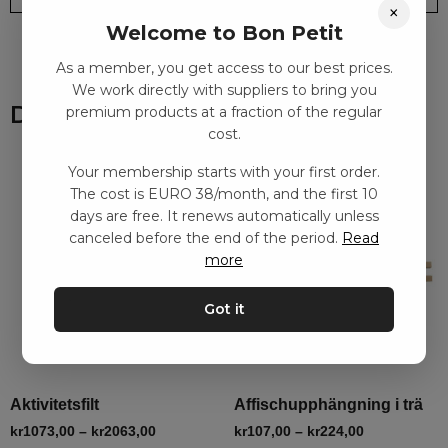
×
Welcome to Bon Petit
As a member, you get access to our best prices.
We work directly with suppliers to bring you
Du kanske också gillar
premium products at a fraction of the regular
cost.
Your membership starts with your first order.
The cost is EURO 38/month, and the first 10
days are free. It renews automatically unless
canceled before the end of the period.
Read
more
Got it
Aktivitetsfilt
Affischupphängning i trä
kr
1073,00
–
kr
2063,00
kr
107,00
–
kr
224,00