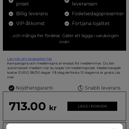
priset
leveransen
Billig leverans
Födelsedagspresenter
VIP-åtkomst
Förtjäna lojalitet
...och många fler fördelar. Gäller att lägga i varukorgen
ovan.
Läs mer om produkten här
12 färgpennor som du kan färglägga dina teckningar med. På
Kampanjpris och medlemspris är endast för medlemmar. Du blir
illustrationen på den vackra askan finns fjärilar i vilda fluorescerande
automatiskt medlem när du köper till medlemspriset. Medlemskapet
färger.
kostar EURO 38/30 dagar. Få idag de första 10 dagarna är gratis
Läs
mer
Nöjdhetsgaranti
Snabb leverans
713.00
kr
LÄGG I KORGEN
Leveranstid: 2-10 dagar
Frakt EURO 4