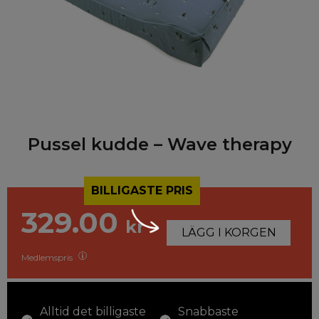
Pussel kudde – Wave therapy
BILLIGASTE PRIS
329.00
kr
LÄGG I KORGEN
Medlemspris
Alltid det billigaste
Snabbaste