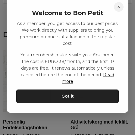
×
Welcome to Bon Petit
As a member, you get access to our best prices.
We work directly with suppliers to bring you
Du kanske också gillar
premium products at a fraction of the regular
cost.
Your membership starts with your first order.
The cost is EURO 38/month, and the first 10
days are free. It renews automatically unless
canceled before the end of the period.
Read
more
Got it
Personlig
Aktivitetskorg med lekfilt,
Födelsedagsboken
Grå