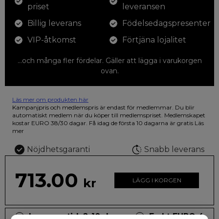
priset
leveransen
Billig leverans
Födelsedagspresenter
VIP-åtkomst
Förtjäna lojalitet
...och många fler fördelar. Gäller att lägga i varukorgen
ovan.
Läs mer om produkten här
12 färgpennor som du kan färglägga dina teckningar med. På
Kampanjpris och medlemspris är endast för medlemmar. Du blir
illustrationen på den vackra askan finns fjärilar i vilda fluorescerande
automatiskt medlem när du köper till medlemspriset. Medlemskapet
färger.
kostar EURO 38/30 dagar. Få idag de första 10 dagarna är gratis
Läs
mer
Nöjdhetsgaranti
Snabb leverans
713.00
kr
LÄGG I KORGEN
Leveranstid: 2-10 dagar
Frakt EURO 4