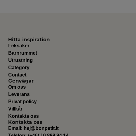
Hitta inspiration
Leksaker
Barnrummet
Utrustning
Category
Contact
Genvägar
Om oss
Leverans
Privat policy
Villkår
Kontakta oss
Kontakta oss
Email:
hej@bonpetit.it
Telefon: (+46) 10 898 94 14