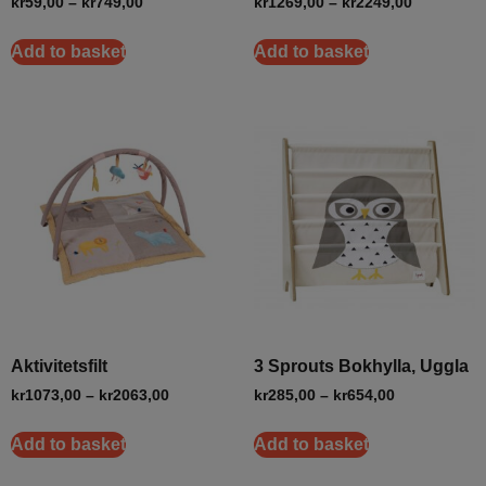
kr
59,00
–
kr
749,00
kr
1269,00
–
kr
2249,00
Add to basket
Add to basket
Aktivitetsfilt
3 Sprouts Bokhylla, Uggla
kr
1073,00
–
kr
2063,00
kr
285,00
–
kr
654,00
Add to basket
Add to basket