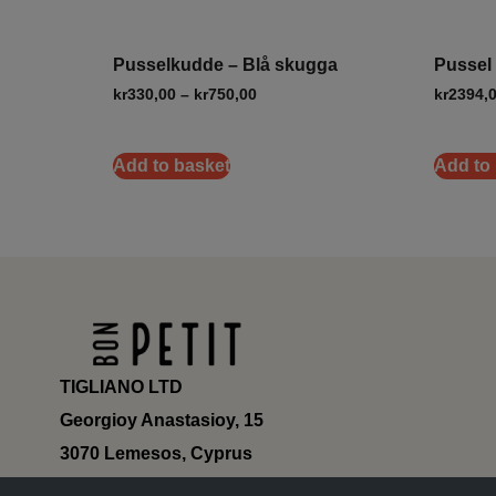
Pusselkudde – Blå skugga
Pussel 
kr
330,00
–
kr
750,00
kr
2394,
Add to basket
Add to
TIGLIANO LTD
Georgioy Anastasioy, 15
3070 Lemesos, Cyprus
ΗΕ 430179