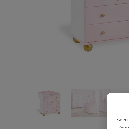
As a 
supp