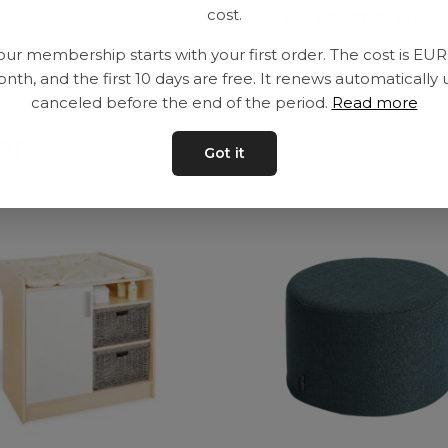
cost.
Leveranstid: 2-10 
our membership starts with your first order. The cost is EU
nth, and the first 10 days are free. It renews automatically 
canceled before the end of the period.
Read more
ar
Got it