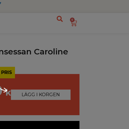
0
insessan Caroline
 PRIS
0
kr
LÄGG I KORGEN