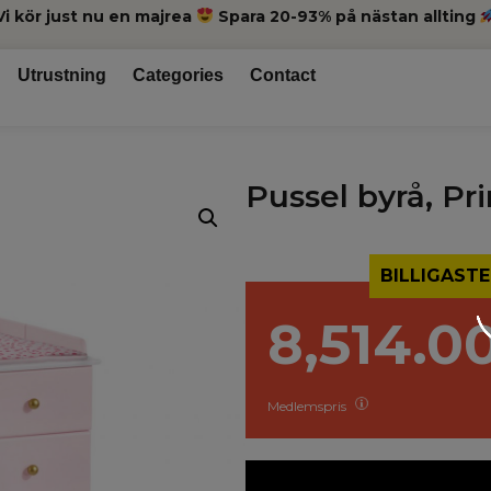
Vi kör just nu en majrea
Spara 20-93% på nästan allting
Utrustning
Categories
Contact
Pussel byrå, Pr
BILLIGASTE
8,514.0
Medlemspris