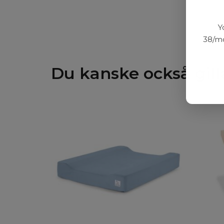
Y
38/mo
Du kanske också gill