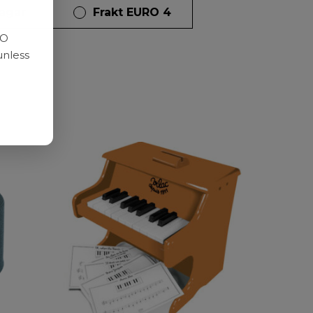
dagar
Frakt EURO 4
RO
unless