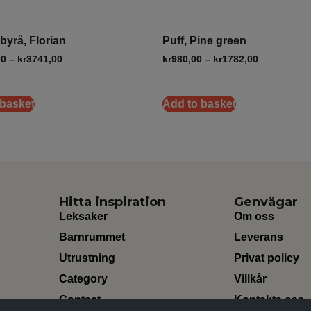
byrå, Florian
Puff, Pine green
00
–
kr
3741,00
kr
980,00
–
kr
1782,00
 basket
Add to basket
Hitta inspiration
Genvägar
Leksaker
Om oss
Barnrummet
Leverans
Utrustning
Privat policy
Category
Villkår
Contact
Kontakta oss