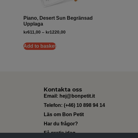
Piano, Desert Sun Begränsad
Upplaga
kr
611,00
–
kr
1220,00
Add to basket
Kontakta oss
Email:
hej@bonpetit.it
Telefon: (+46) 10 898 94 14
Läs om Bon Petit
Har du frågor?
Få gratis idag