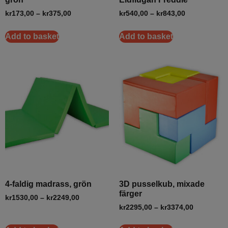
kr
173,00
–
kr
375,00
kr
540,00
–
kr
843,00
Add to basket
Add to basket
4-faldig madrass, grön
3D pusselkub, mixade
färger
kr
1530,00
–
kr
2249,00
kr
2295,00
–
kr
3374,00