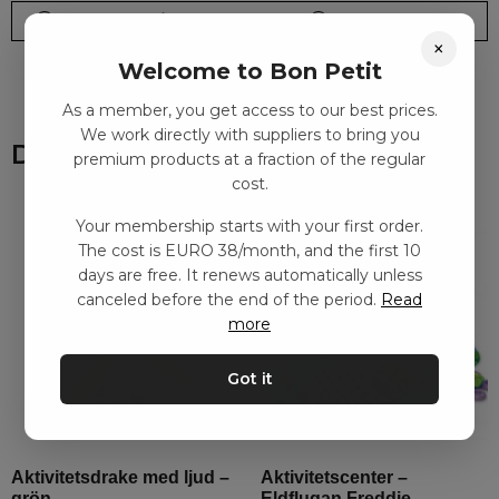
Leveranstid: 2-10 dagar
Frakt EURO 4
×
Welcome to Bon Petit
As a member, you get access to our best prices.
We work directly with suppliers to bring you
Du kanske också gillar
premium products at a fraction of the regular
cost.
Your membership starts with your first order.
The cost is EURO 38/month, and the first 10
days are free. It renews automatically unless
canceled before the end of the period.
Read
more
Got it
Aktivitetsdrake med ljud –
Aktivitetscenter –
grön
Eldflugan Freddie