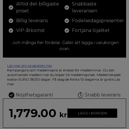
Alltid det billigaste
Snabbaste
priset
leveransen
Billig leverans
Födelsedagspresenter
VIP-åtkomst
Förtjäna lojalitet
...och många fler fördelar. Gäller att lägga i varukorgen
ovan.
Läs mer om produkten här
12 färgpennor som du kan färglägga dina teckningar med. På
Kampanjpris och medlemspris är endast för medlemmar. Du blir
illustrationen på den vackra askan finns fjärilar i vilda fluorescerande
automatiskt medlem när du köper till medlemspriset. Medlemskapet
färger.
kostar EURO 38/30 dagar. Få idag de första 10 dagarna är gratis
Läs
mer
Nöjdhetsgaranti
Snabb leverans
1,779.00
kr
LÄGG I KORGEN