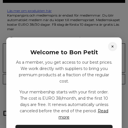
Läs mer om produkten här
12 färgpennor som du kan färglägga dina teckningar med. På
Kampanjpris och medlemspris är endast för medlemmar. Du blir
illustrationen på den vackra askan finns fjärilar i vilda fluorescerande
automatiskt medlem när du köper till medlemspriset. Medlemskapet
färger.
kostar EURO 38/30 dagar. Få idag de första 10 dagarna är gratis
Läs
mer
Nöjdhetsgaranti
Snabb leverans
×
Welcome to Bon Petit
167.00
kr
LÄGG I KORGEN
As a member, you get access to our best prices.
We work directly with suppliers to bring you
premium products at a fraction of the regular
Leveranstid: 2-10 dagar
Frakt EURO 4
cost.
Your membership starts with your first order.
The cost is EURO 38/month, and the first 10
days are free. It renews automatically unless
canceled before the end of the period.
Read
Du kanske också gillar
more