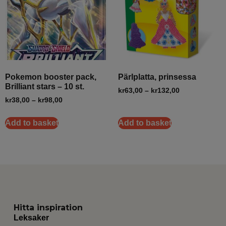
Pokemon booster pack,
Pärlplatta, prinsessa
Brilliant stars – 10 st.
kr
63,00
–
kr
132,00
kr
38,00
–
kr
98,00
Add to basket
Add to basket
Hitta inspiration
Leksaker