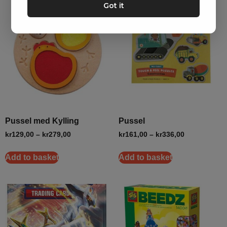
Got it
Pussel med Kylling
Pussel
kr
129,00
–
kr
279,00
kr
161,00
–
kr
336,00
Add to basket
Add to basket