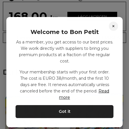
168.00
kr
LÄGG I KORGEN
×
Welcome to Bon Petit
Leveranstid: 2-10 dagar
Frakt EURO 4
As a member, you get access to our best prices.
We work directly with suppliers to bring you
premium products at a fraction of the regular
cost.
Du kanske också gillar
Your membership starts with your first order.
The cost is EURO 38/month, and the first 10
days are free. It renews automatically unless
canceled before the end of the period.
Read
more
Got it