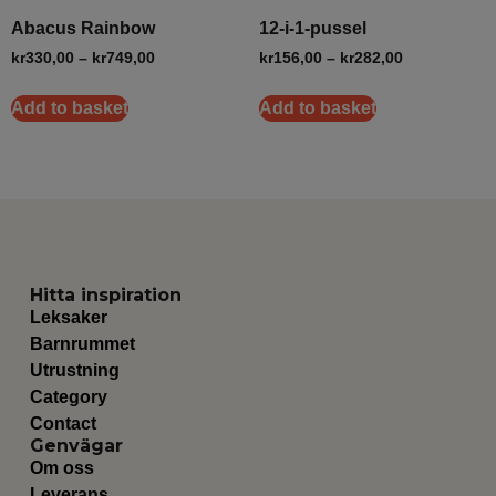
Abacus Rainbow
12-i-1-pussel
kr
330,00
–
kr
749,00
kr
156,00
–
kr
282,00
Add to basket
Add to basket
Hitta inspiration
Leksaker
Barnrummet
Utrustning
Category
Contact
Genvägar
Om oss
Leverans