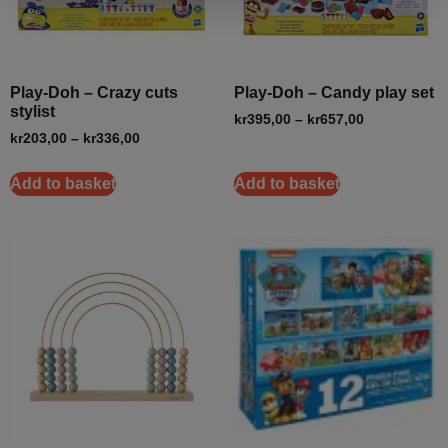
Play-Doh – Crazy cuts
Play-Doh – Candy play set
stylist
kr
395,00
–
kr
657,00
kr
203,00
–
kr
336,00
Add to basket
Add to basket