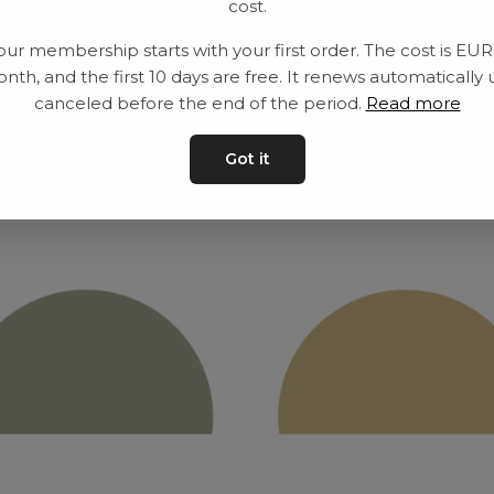
cost.
Leveranstid: 2-10 
our membership starts with your first order. The cost is EU
nth, and the first 10 days are free. It renews automatically 
canceled before the end of the period.
Read more
ar
Got it