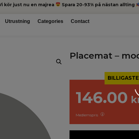
Vi kör just nu en majrea
Spara 20-93% på nästan allting
Utrustning
Categories
Contact
Placemat – mod
BILLIGASTE
146.00
k
Medlemspris