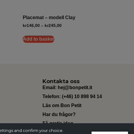
Placemat – modell Clay
kr
146,00
–
kr
245,00
Add to basket
Kontakta oss
Email:
hej@bonpetit.it
Telefon: (+46) 10 898 94 14
Läs om Bon Petit
Har du frågor?
Få gratis idag
ettings and confirm your choice.
Change Currency