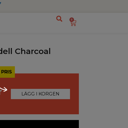
0
ell Charcoal
 PRIS
r
LÄGG I KORGEN