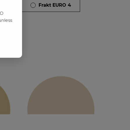
dagar
Frakt EURO 4
RO
unless