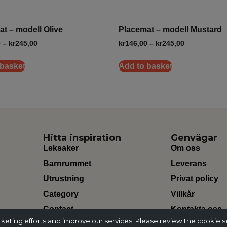
t – modell Olive
Placemat – modell Mustard
0
–
kr
245,00
kr
146,00
–
kr
245,00
 basket
Add to basket
Hitta inspiration
Genvägar
Leksaker
Om oss
Barnrummet
Leverans
Utrustning
Privat policy
Category
Villkår
Contact
Kontakta oss
ting efforts and improve our services. Please review the cookie s