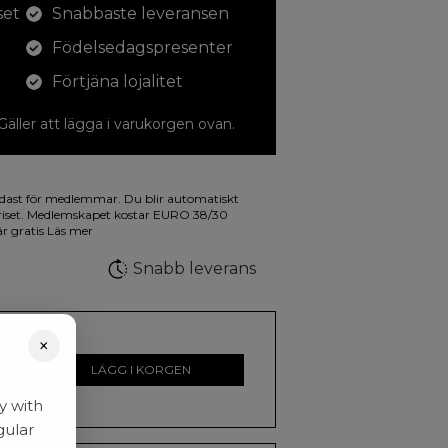
set
Snabbaste leveransen
Födelsedagspresenter
Förtjäna lojalitet
 Gäller att lägga i varukorgen ovan.
dina teckningar med. På illustrationen på
dast för medlemmar. Du blir automatiskt
a fluorescerande färger.
riset. Medlemskapet kostar EURO 38/30
är gratis
Läs mer
Snabb leverans
×
r
LÄGG I KORGEN
y with
gular