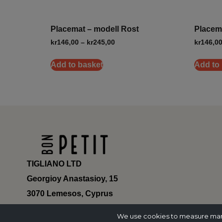
Placemat – modell Rost
Placema
kr
146,00
–
kr
245,00
kr
146,0
Add to basket
Add to
TIGLIANO LTD
Georgioy Anastasioy, 15
3070 Lemesos, Cyprus
ΗΕ 430179
We use cookies to measure marke