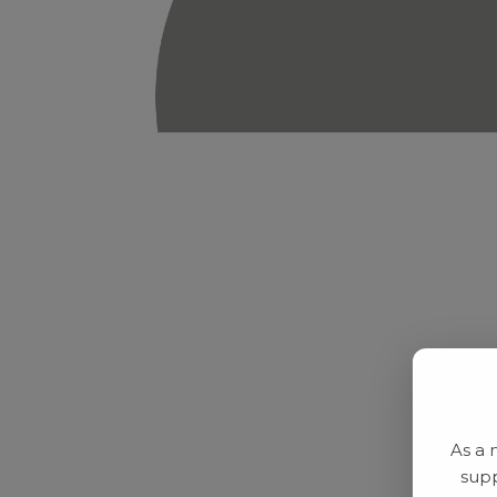
As a 
supp