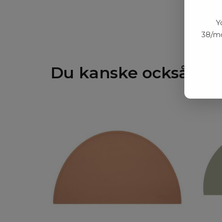
Y
38/mo
Du kanske också gill