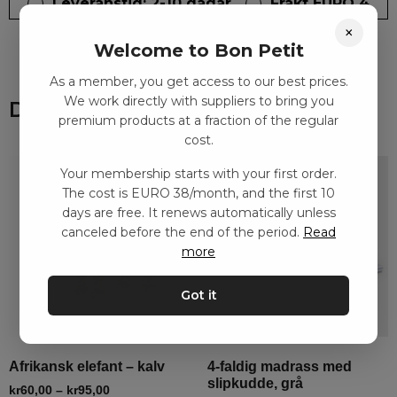
Leveranstid: 2-10 dagar
Frakt EURO 4
×
Welcome to Bon Petit
As a member, you get access to our best prices.
We work directly with suppliers to bring you
Du kanske också gillar
premium products at a fraction of the regular
cost.
Your membership starts with your first order.
The cost is EURO 38/month, and the first 10
days are free. It renews automatically unless
canceled before the end of the period.
Read
more
Got it
Afrikansk elefant – kalv
4-faldig madrass med
slipkudde, grå
kr
60,00
–
kr
95,00