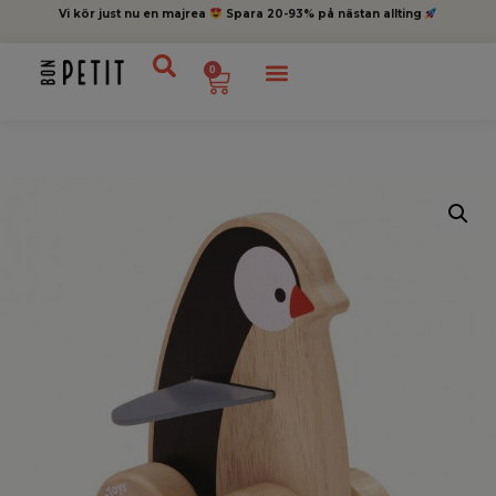
Vi kör just nu en majrea
Spara 20-93% på nästan allting
0