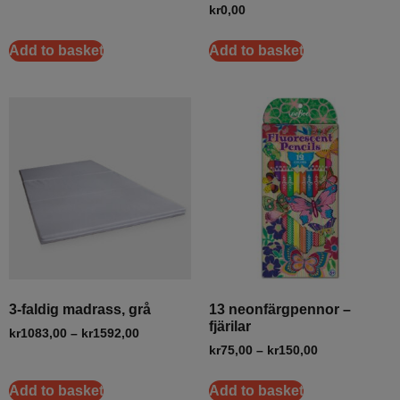
kr
0,00
Add to basket
Add to basket
3-faldig madrass, grå
13 neonfärgpennor –
fjärilar
kr
1083,00
–
kr
1592,00
kr
75,00
–
kr
150,00
Add to basket
Add to basket