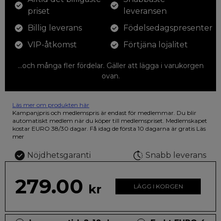
priset
leveransen
Billig leverans
Födelsedagspresenter
VIP-åtkomst
Förtjäna lojalitet
...och många fler fördelar. Gäller att lägga i varukorgen
ovan.
Läs mer om produkten här
12 färgpennor som du kan färglägga dina teckningar med. På
Kampanjpris och medlemspris är endast för medlemmar. Du blir
illustrationen på den vackra askan finns fjärilar i vilda fluorescerande
automatiskt medlem när du köper till medlemspriset. Medlemskapet
färger.
kostar EURO 38/30 dagar. Få idag de första 10 dagarna är gratis
Läs
mer
Nöjdhetsgaranti
Snabb leverans
279.00
kr
LÄGG I KORGEN