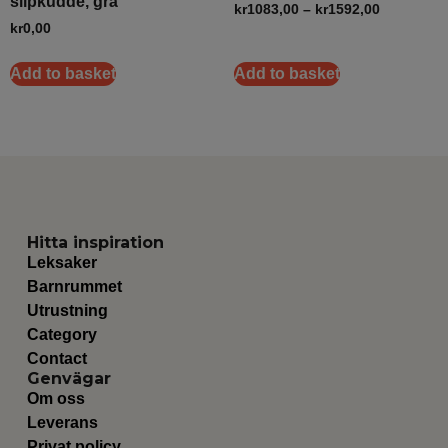
slipkudde, grå
kr
1083,00
–
kr
1592,00
kr
0,00
Add to basket
Add to basket
Hitta inspiration
Leksaker
Barnrummet
Utrustning
Category
Contact
Genvägar
Om oss
Leverans
Privat policy