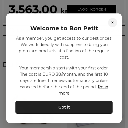
3,563.00
kr
LÄGG I KORGEN
×
Welcome to Bon Petit
Leveranstid: 2-10 dagar
Frakt EURO 4
As a member, you get access to our best prices.
We work directly with suppliers to bring you
premium products at a fraction of the regular
cost.
Du kanske också gillar
Your membership starts with your first order.
The cost is EURO 38/month, and the first 10
days are free. It renews automatically unless
canceled before the end of the period.
Read
more
Got it