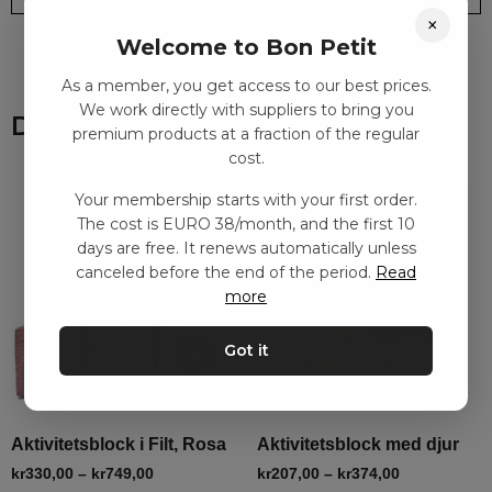
×
Welcome to Bon Petit
As a member, you get access to our best prices.
We work directly with suppliers to bring you
Du kanske också gillar
premium products at a fraction of the regular
cost.
Your membership starts with your first order.
The cost is EURO 38/month, and the first 10
days are free. It renews automatically unless
canceled before the end of the period.
Read
more
Got it
Aktivitetsblock i Filt, Rosa
Aktivitetsblock med djur
kr
330,00
–
kr
749,00
kr
207,00
–
kr
374,00