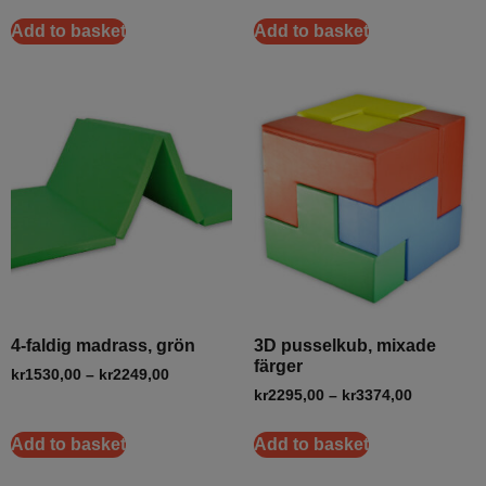
Add to basket
Add to basket
4-faldig madrass, grön
3D pusselkub, mixade
färger
kr
1530,00
–
kr
2249,00
kr
2295,00
–
kr
3374,00
Add to basket
Add to basket