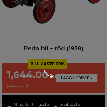
Pedalbil – röd (1938)
BILLIGASTE PRIS
1,644.00
kr
LÄGG I KORGEN
Medlemspris
Alltid det billigaste
Snabbaste