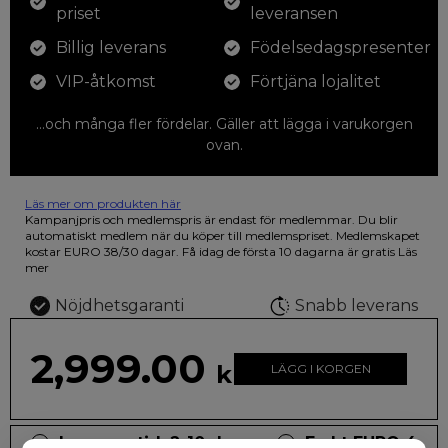
priset
leveransen
Billig leverans
Födelsedagspresenter
VIP-åtkomst
Förtjäna lojalitet
...och många fler fördelar. Gäller att lägga i varukorgen
ovan.
Läs mer om produkten här
12 färgpennor som du kan färglägga dina teckningar med. På
Kampanjpris och medlemspris är endast för medlemmar. Du blir
illustrationen på den vackra askan finns fjärilar i vilda fluorescerande
automatiskt medlem när du köper till medlemspriset. Medlemskapet
färger.
kostar EURO 38/30 dagar. Få idag de första 10 dagarna är gratis
Läs
mer
Nöjdhetsgaranti
Snabb leverans
2,999.00
kr
LÄGG I KORGEN
Leveranstid: 2-10 dagar
Frakt EURO 4