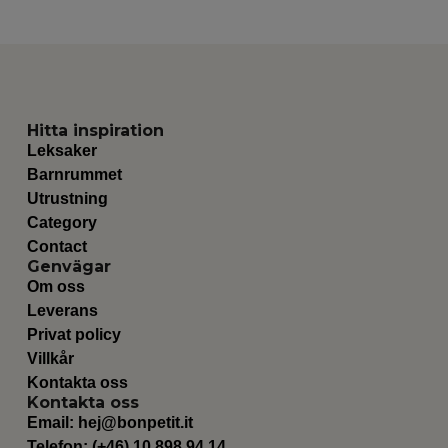
Hitta inspiration
Leksaker
Barnrummet
Utrustning
Category
Contact
Genvägar
Om oss
Leverans
Privat policy
Villkår
Kontakta oss
Kontakta oss
Email:
hej@bonpetit.it
Telefon: (+46) 10 898 94 14