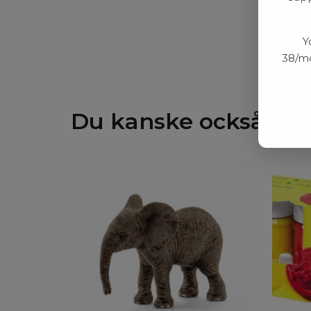
Y
38/mo
Du kanske också gill