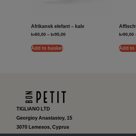
Afrikansk elefant – kalv
Affisch
kr
60,00
–
kr
95,00
kr
90,00
Add to basket
Add to
TIGLIANO LTD
Georgioy Anastasioy, 15
3070 Lemesos, Cyprus