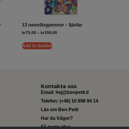
r
13 neonfärgpennor – fjärilar
kr
75,00
–
kr
150,00
Add to basket
Kontakta oss
Email:
hej@bonpetit.it
Telefon: (+46) 10 898 94 14
Läs om Bon Petit
Har du frågor?
Få gratis idag