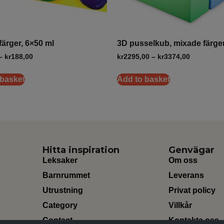
färger, 6×50 ml
3D pusselkub, mixade färge
–
kr
188,00
kr
2295,00
–
kr
3374,00
 basket
Add to basket
Hitta inspiration
Genvägar
Leksaker
Om oss
Barnrummet
Leverans
Utrustning
Privat policy
Category
Villkår
Contact
Kontakta oss