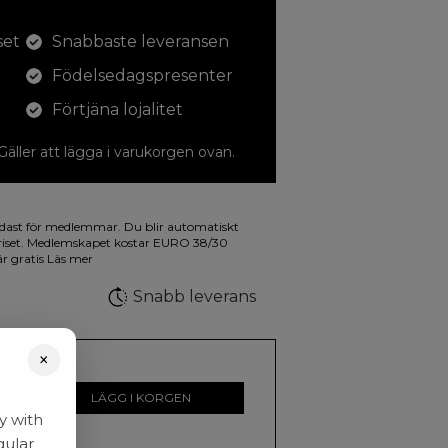
set
Snabbaste leveransen
Födelsedagspresenter
Förtjäna lojalitet
 Gäller att lägga i varukorgen ovan.
dina teckningar med. På illustrationen på
dast för medlemmar. Du blir automatiskt
a fluorescerande färger.
riset. Medlemskapet kostar EURO 38/30
är gratis
Läs mer
Snabb leverans
×
r
LÄGG I KORGEN
y with
gular