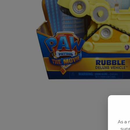
As a 
supp