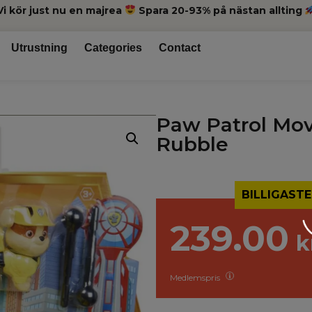
Vi kör just nu en majrea
Spara 20-93% på nästan allting
Utrustning
Categories
Contact
Paw Patrol Movi
Rubble
BILLIGASTE
239.00
k
Medlemspris