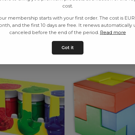
cost.
Leveranstid: 2-10 
our membership starts with your first order. The cost is EU
nth, and the first 10 days are free. It renews automatically 
canceled before the end of the period.
Read more
Got it
ar