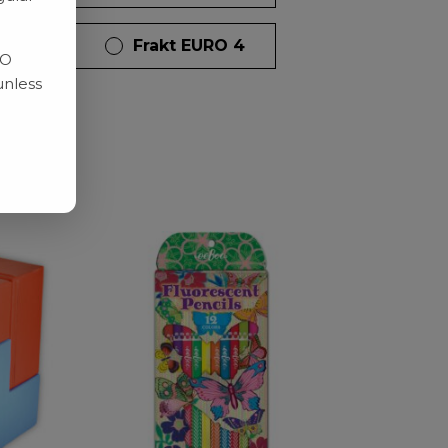
dagar
Frakt EURO 4
RO
unless