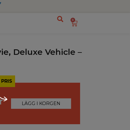
0
e, Deluxe Vehicle –
 PRIS
r
LÄGG I KORGEN