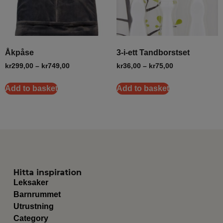
Åkpåse
3-i-ett Tandborstset
kr
299,00
–
kr
749,00
kr
36,00
–
kr
75,00
Add to basket
Add to basket
Hitta inspiration
Leksaker
Barnrummet
Utrustning
Category