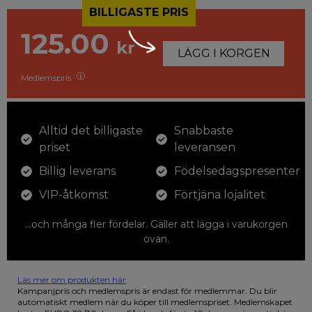
BILLIGASTE PRIS
125.00
kr
LÄGG I KORGEN
Medlemspris
Alltid det billigaste
Snabbaste
priset
leveransen
Billig leverans
Födelsedagspresenter
VIP-åtkomst
Förtjäna lojalitet
...och många fler fördelar. Gäller att lägga i varukorgen
ovan.
Läs mer om produkten här
12 färgpennor som du kan färglägga dina teckningar med. På
Kampanjpris och medlemspris är endast för medlemmar. Du blir
illustrationen på den vackra askan finns fjärilar i vilda fluorescerande
automatiskt medlem när du köper till medlemspriset. Medlemskapet