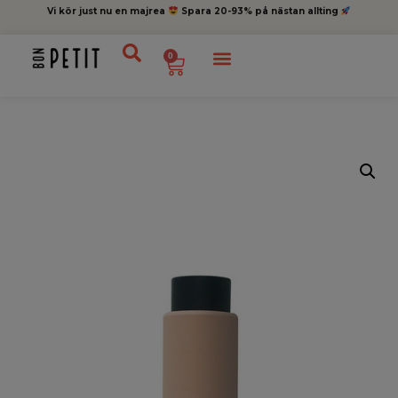
Vi kör just nu en majrea
Spara 20-93% på nästan allting
0