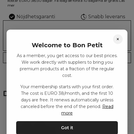
färger.
kostar EURO 38/30 dagar. Få idag de första 10 dagarna är gratis
Läs
mer
Nöjdhetsgaranti
Snabb leverans
279.00
kr
LÄGG I KORGEN
×
Welcome to Bon Petit
As a member, you get access to our best prices.
Leveranstid: 2-10 dagar
Frakt EURO 4
We work directly with suppliers to bring you
premium products at a fraction of the regular
cost.
Your membership starts with your first order.
Du kanske också gillar
The cost is EURO 38/month, and the first 10
days are free. It renews automatically unless
canceled before the end of the period.
Read
more
Got it