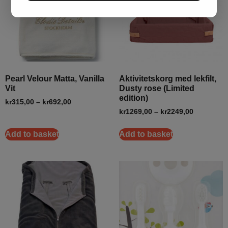
Pearl Velour Matta, Vanilla
Aktivitetskorg med lekfilt,
Vit
Dusty rose (Limited
edition)
kr
315,00
–
kr
692,00
kr
1269,00
–
kr
2249,00
Add to basket
Add to basket