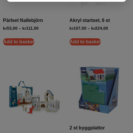
Pärlset Nallebjörn
Akryl startset, 6 st
kr
53,00
–
kr
111,00
kr
107,00
–
kr
224,00
Add to basket
Add to basket
2 st byggplattor