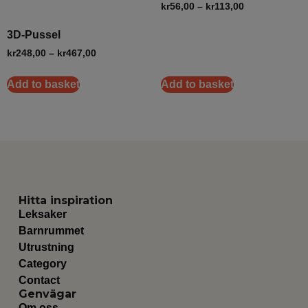
kr
56,00
–
kr
113,00
3D-Pussel
kr
248,00
–
kr
467,00
Add to basket
Add to basket
Hitta inspiration
Leksaker
Barnrummet
Utrustning
Category
Contact
Genvägar
Om oss