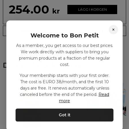
254.00
kr
LÄGG I KORGEN
×
Leveranstid: 2-10 dagar
Frakt EURO 4
Welcome to Bon Petit
As a member, you get access to our best prices.
We work directly with suppliers to bring you
premium products at a fraction of the regular
Du kanske också gillar
cost.
Your membership starts with your first order.
The cost is EURO 38/month, and the first 10
days are free. It renews automatically unless
canceled before the end of the period.
Read
more
Got it