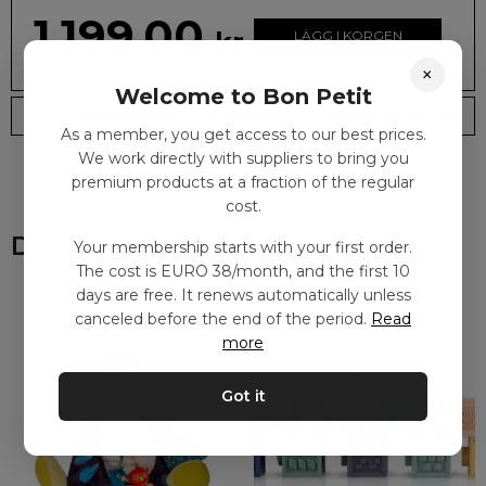
1,199.00
kr
LÄGG I KORGEN
×
Welcome to Bon Petit
Leveranstid: 2-10 dagar
Frakt EURO 4
As a member, you get access to our best prices.
We work directly with suppliers to bring you
premium products at a fraction of the regular
cost.
Du kanske också gillar
Your membership starts with your first order.
The cost is EURO 38/month, and the first 10
days are free. It renews automatically unless
canceled before the end of the period.
Read
more
Got it