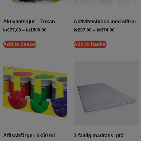
Aktivitetsdjur – Tukan
Aktivitetsblock med siffror
kr
677,00
–
kr
1500,00
kr
207,00
–
kr
374,00
Add to basket
Add to basket
Affischfärger, 6×50 ml
3-faldig madrass, grå