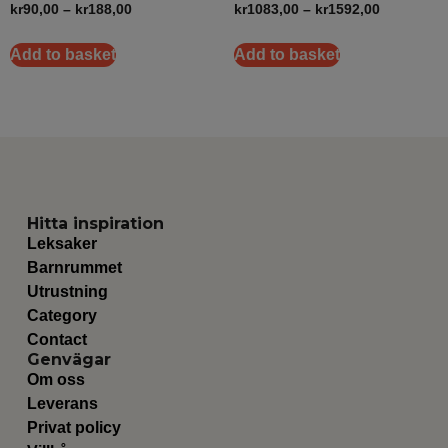
kr
90,00
–
kr
188,00
kr
1083,00
–
kr
1592,00
Add to basket
Add to basket
Hitta inspiration
Leksaker
Barnrummet
Utrustning
Category
Contact
Genvägar
Om oss
Leverans
Privat policy