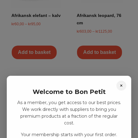
Afrikansk elefant – kalv
Afrikansk leopard, 76
cm
kr
60,00
–
kr
95,00
kr
603,00
–
kr
1125,00
Add to basket
Add to basket
×
Welcome to Bon Petit
As a member, you get access to our best prices.
We work directly with suppliers to bring you
premium products at a fraction of the regular
cost.
Your membership starts with your first order.