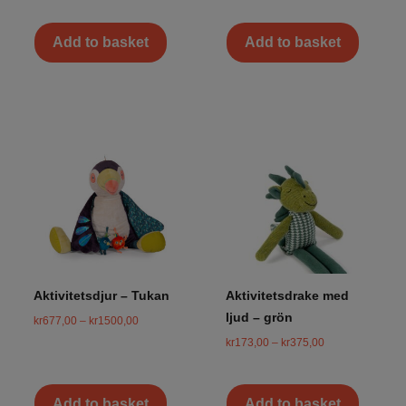
Add to basket
Add to basket
Aktivitetsdjur – Tukan
Aktivitetsdrake med
ljud – grön
kr
677,00
–
kr
1500,00
kr
173,00
–
kr
375,00
Add to basket
Add to basket