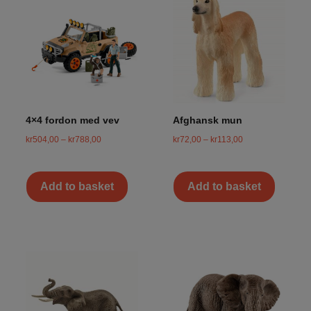
4×4 fordon med vev
Afghansk mun
kr
504,00
–
kr
788,00
kr
72,00
–
kr
113,00
Add to basket
Add to basket