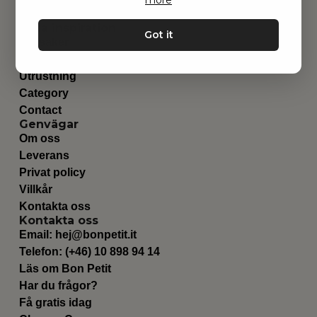
Hitta inspiration
Got it
Leksaker
Barnrummet
Utrustning
Category
Contact
Genvägar
Om oss
Leverans
Privat policy
Villkår
Kontakta oss
Kontakta oss
Email:
hej@bonpetit.it
Telefon: (+46) 10 898 94 14
Läs om Bon Petit
Har du frågor?
Få gratis idag